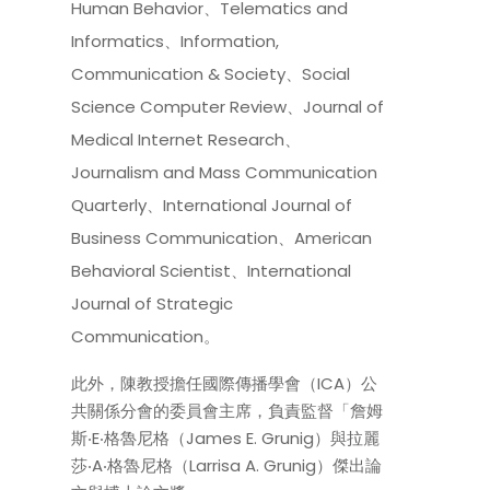
Human Behavior、Telematics and
Informatics、Information,
Communication & Society、Social
Science Computer Review、Journal of
Medical Internet Research、
Journalism and Mass Communication
Quarterly、International Journal of
Business Communication、American
Behavioral Scientist、International
Journal of Strategic
Communication。
此外，陳教授擔任國際傳播學會（ICA）公
共關係分會的委員會主席，負責監督「詹姆
斯‧E‧格魯尼格（James E. Grunig）與拉麗
莎‧A‧格魯尼格（Larrisa A. Grunig）傑出論